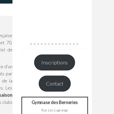
ançaise
et 70.
iel de
Inscriptions
ce d’un
nts par
e de la
Contact
es. Les
saison
s clubs
Gymnase des Berneries
Rue Léo Lagrange