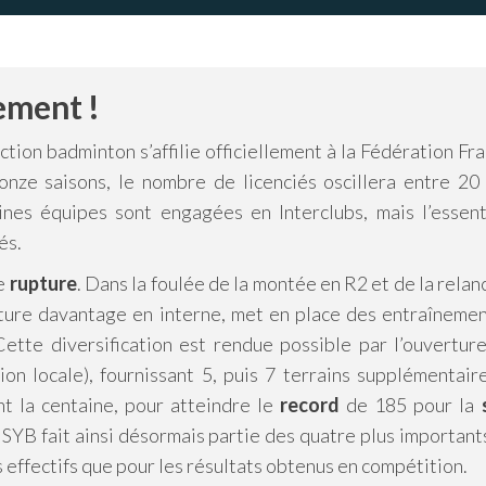
ement !
tion badminton s’affilie officiellement à la Fédération Fr
nze saisons, le nombre de licenciés oscillera entre 20 
ines équipes sont engagées en Interclubs, mais l’essent
és.
le
rupture
. Dans la foulée de la montée en R2 et de la relan
ructure davantage en interne, met en place des entraîneme
Cette diversification est rendue possible par l’ouvertur
ion locale), fournissant 5, puis 7 terrains supplémentair
nt la centaine, pour atteindre le
record
de 185 pour la
 SYB fait ainsi désormais partie des quatre plus important
 effectifs que pour les résultats obtenus en compétition.