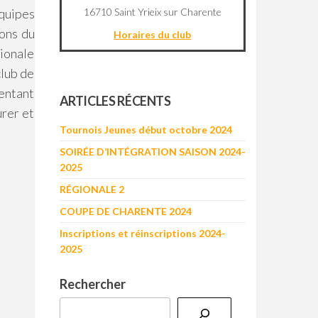
16710 Saint Yrieix sur Charente
équipes
ions du
Horaires du club
ionale
club de
©
OpenStreetMap
contributors
entant
+
ARTICLES RÉCENTS
urer et
−
Tournois Jeunes début octobre 2024
SOIRÉE D’INTÉGRATION SAISON 2024-
2025
RÉGIONALE 2
COUPE DE CHARENTE 2024
Inscriptions et réinscriptions 2024-
2025
Rechercher