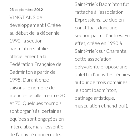
Saint-Yrieix Badminton fut
23 septembre 2012
rattaché à l’association
VINGT ANS de
Expressions. Le club en
développement ! Créée
constituait donc une
au début de la décennie
section parmi d’autres. En
1990, la section
effet, créée en 1990 à
badminton s’affilie
Saint-Yrieix sur Charente,
officiellement à la
cette association
Fédération Française de
polyvalente propose une
Badminton à partir de
palette d’activités réunies
1995. Durant onze
autour de trois domaines :
saisons, le nombre de
le sport (badminton,
licenciés oscillera entre 20
patinage artistique,
et 70. Quelques tournois
musculation et hand-ball),
sont organisés, certaines
…
équipes sont engagées en
Interclubs, mais l’essentiel
de l’activité concerne le…