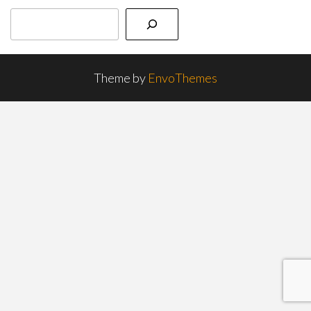
Theme by
EnvoThemes