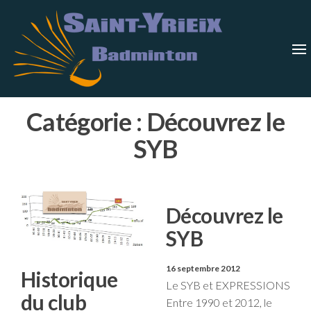
Skip
Saint-
Saint Yrieix
Badminton
to
Yrieix
–
Charente
the
Badmin
content
Catégorie :
Découvrez le
SYB
Découvrez le
SYB
16 septembre 2012
Historique
Le SYB et EXPRESSIONS
du club
Entre 1990 et 2012, le