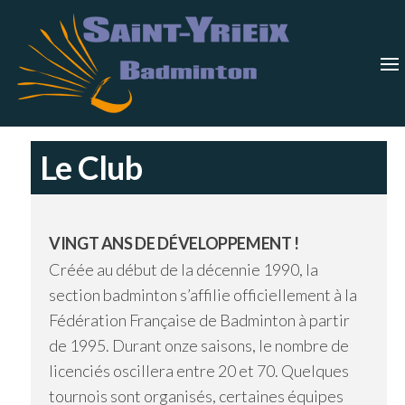
Skip
Saint-
Saint Yrieix
Badminton
to
Yrieix
–
Charente
the
Badmin
content
Le Club
VINGT ANS DE DÉVELOPPEMENT !
Créée au début de la décennie 1990, la
section badminton s’affilie officiellement à la
Fédération Française de Badminton à partir
de 1995. Durant onze saisons, le nombre de
licenciés oscillera entre 20 et 70. Quelques
tournois sont organisés, certaines équipes