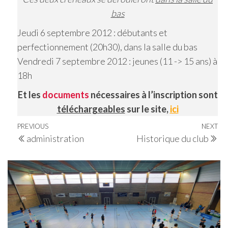
bas
Jeudi 6 septembre 2012 : débutants et
perfectionnement (20h30), dans la salle du bas
Vendredi 7 septembre 2012 : jeunes (11 -> 15 ans) à
18h
Et les
documents
nécessaires à l’inscription sont
téléchargeables
sur le site,
ici
Navigation
Previous
PREVIOUS
NEXT
Ne
administration
Historique du club
de
Post
Po
l’article