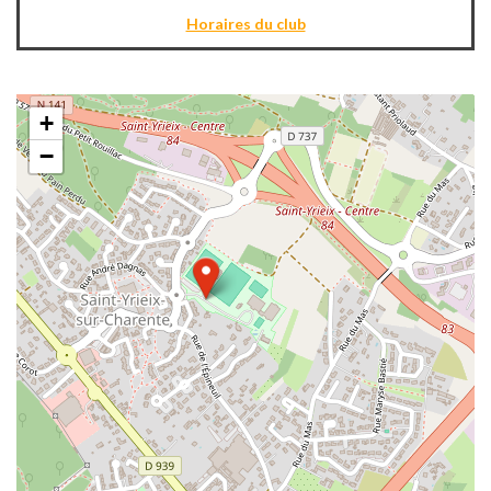
Horaires du club
+
−