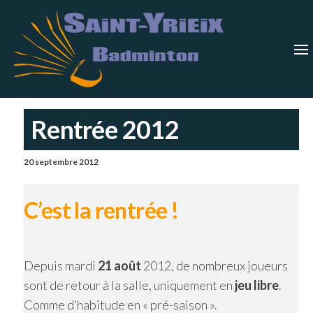
Skip
Saint-
Saint Yrieix
Badminton
to
Yrieix
–
Charente
the
Badmin
content
Rentrée 2012
20 septembre 2012
C’est la rentrée !
Depuis mardi
21 août
2012, de nombreux joueurs
sont de retour à la salle, uniquement en
jeu libre
.
Comme d’habitude en « pré-saison ».