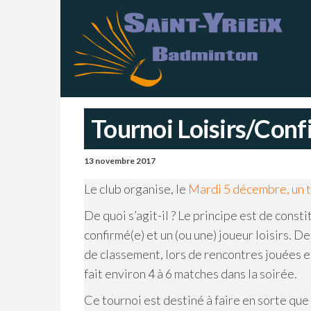
Skip
S
Sai
Ba
to
Y
–
Ch
the
B
content
Tournoi Loisirs/Conf
13 novembre 2017
Le club organise, le
Mardi 5 décembre, un t
De quoi s’agit-il ? Le principe est de cons
confirmé(e) et un (ou une) joueur loisirs. D
de classement, lors de rencontres jouées en
fait environ 4 à 6 matches dans la soirée.
Ce tournoi est destiné à faire en sorte que