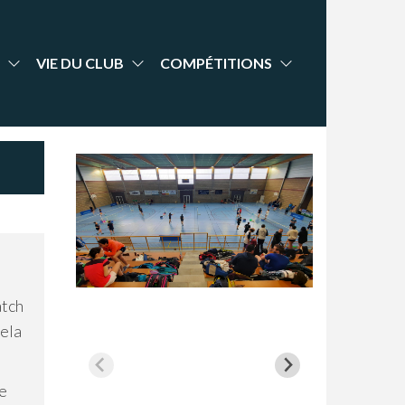
VIE DU CLUB
COMPÉTITIONS
atch
cela
re