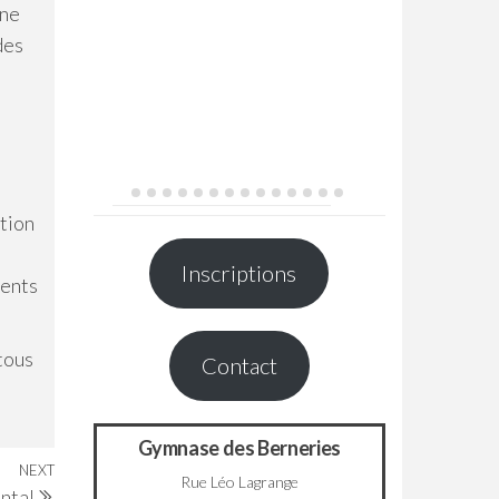
 ne
des
ption
Inscriptions
ments
 tous
Contact
Gymnase des Berneries
NEXT
Next
Rue Léo Lagrange
ntal