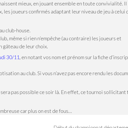
naissent mieux, en jouant ensemble en toute convivialité. Il
, les joueurs confirmés adaptant leur niveau de jeu à celui 
 au club-house.
club, même si rien n’empêche (au contraire) les joueurs et
n gâteau de leur choix.
udi 30/11
, en notant vos nom et prénom sur la fiche d’inscri
cotisation au club. Si vous n’avez pas encore rendu les docu
e sera pas possible ce soir là. En effet, ce tournoi sollicitant
ombreuse car plus on est de fous…
Début du championnat départeme