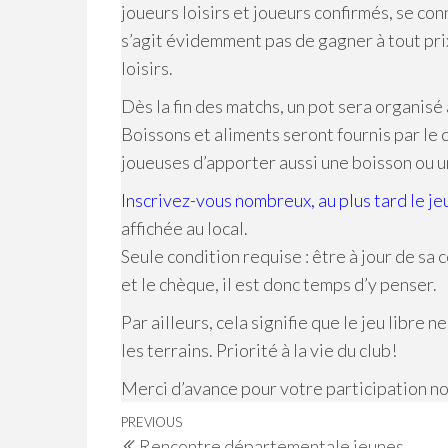
joueurs loisirs et joueurs confirmés, se con
s’agit évidemment pas de gagner à tout prix
loisirs.
Dès la fin des matchs, un pot sera organisé
Boissons et aliments seront fournis par le 
joueuses d’apporter aussi une boisson ou u
Inscrivez-vous nombreux, au plus tard le je
affichée au local.
Seule condition requise : être à jour de sa 
et le chèque, il est donc temps d’y penser.
Par ailleurs, cela signifie que le jeu libre n
les terrains. Priorité à la vie du club!
Merci d’avance pour votre participation n
Navigation
Previous
PREVIOUS
Rencontre départementale jeunes