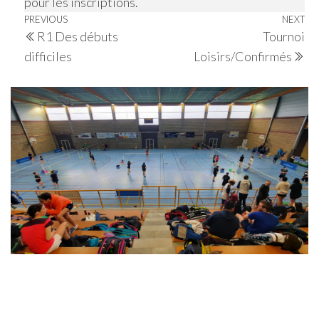
pour les inscriptions.
Navigation
Previous
PREVIOUS
NEXT
Ne
R1 Des débuts
Tournoi
de
Post
Po
difficiles
Loisirs/Confirmés
l’article