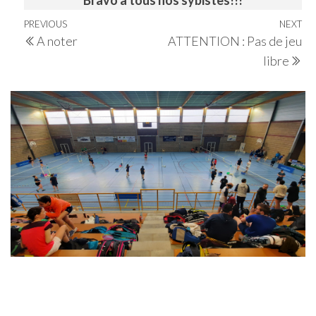
Navigation
Previous
PREVIOUS
NEXT
Ne
A noter
ATTENTION : Pas de jeu
de
Post
Po
libre
l’article