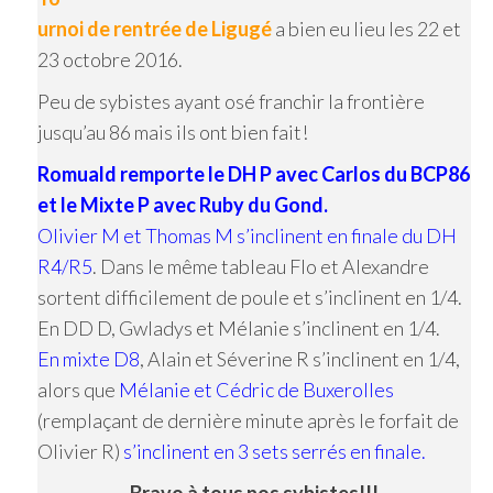
urnoi de rentrée de Ligugé
a bien eu lieu les 22 et
23 octobre 2016.
Peu de sybistes ayant osé franchir la frontière
jusqu’au 86 mais ils ont bien fait!
Romuald remporte le DH P avec Carlos du BCP86
et le Mixte P avec Ruby du Gond.
Olivier M et Thomas M s’inclinent en finale du DH
R4/R5
. Dans le même tableau Flo et Alexandre
sortent difficilement de poule et s’inclinent en 1/4.
En DD D, Gwladys et Mélanie s’inclinent en 1/4.
En mixte D8
, Alain et Séverine R s’inclinent en 1/4,
alors que
Mélanie et Cédric de Buxerolles
(remplaçant de dernière minute après le forfait de
Olivier R)
s’inclinent en 3 sets serrés en finale.
Bravo à tous nos sybistes!!!