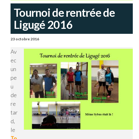
Tournoi de rentrée de
Ligugé 2016
23 octobre 2016
Av
ec
un
pe
u
de
re
tar
d,
le
To