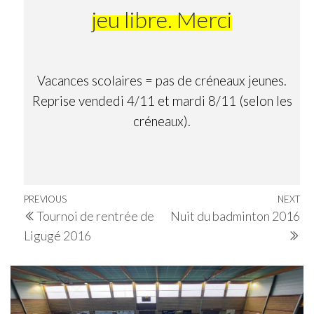
jeu libre. Merci
Vacances scolaires = pas de créneaux jeunes.
Reprise vendedi 4/11 et mardi 8/11 (selon les
créneaux).
Navigation
Previous
PREVIOUS
NEXT
Ne
Tournoi de rentrée de
Nuit du badminton 2016
de
Post
Po
Ligugé 2016
l’article