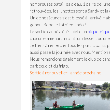
nombreuses batailles d’eau, 1 paire de lune
retrouvées, les lunettes sont à Sandy et la c
Un de nos jeunes s’est blessé à l’arrivé mai
genou. Repose toi bien Théo !
La sortie canoé a été suivi d’un
pique-niqu
chacun emmenait un plat, un dessert ou une b
Je tiens à remercier tous les participants 
aussi passé la journée avec nous. Mention 
Nous remercions également le club de canoé
barbecue et du frigo.
Sortie à renouveller l’année prochaine