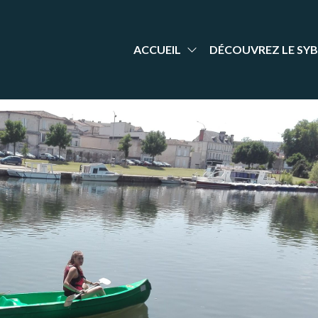
aint-
nt Yrieix
dminton
rieix
arente
adminton
ACCUEIL
DÉCOUVREZ LE SYB