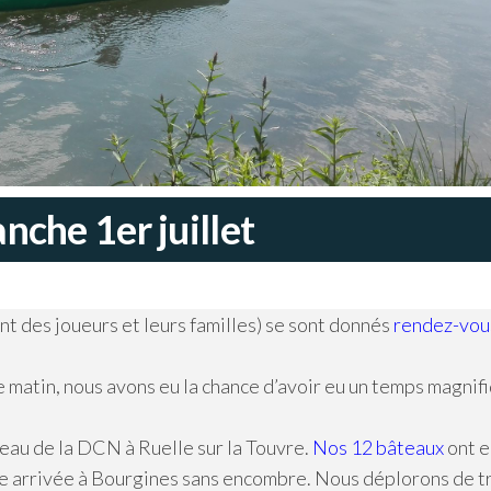
nche 1er juillet
ant des joueurs et leurs familles) se sont donnés
rendez-vou
 matin, nous avons eu la chance d’avoir eu un temps magnif
au de la DCN à Ruelle sur la Touvre.
Nos 12 bâteaux
ont e
ne arrivée à Bourgines sans encombre. Nous déplorons de t