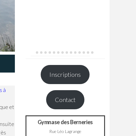
Inscriptions
s à
Contact
ique et
Gymnase des Berneries
nsuite
Rue Léo Lagrange
rès