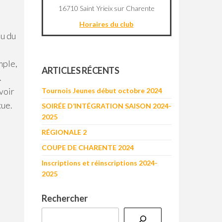
16710 Saint Yrieix sur Charente
Horaires du club
au du
©
OpenStreetMap
contributors
mple,
+
ARTICLES RÉCENTS
.
−
voir
Tournois Jeunes début octobre 2024
cue.
SOIRÉE D’INTÉGRATION SAISON 2024-
2025
RÉGIONALE 2
COUPE DE CHARENTE 2024
Inscriptions et réinscriptions 2024-
2025
Rechercher