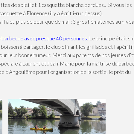
ttes de soleil et 1 casquette blanche perdues… Si vous les
asquette à Florence (il y a écrit i-run dessus).
s il a eu plus de peur que de mal : 3 gros hématomes au nive
e barbecue avec presque 40 personnes
. Le principe était si
oisson à partager, le club offrant les grillades et l’apéritif
pour leur bonne humeur. Merci aux parents de nos jeunes d’a
spéciale à Laurent et Jean-Marie pour la maîtrise du barbe
 d’Angoulême pour l’organisation de la sortie, le prêt du