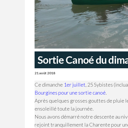
Sortie Canoé du dima
21 août 2018
Ce dimanche
1er juillet
, 25 Sybistes (inclu
Bourgines pour une sortie canoé
.
Après quelques grosses gouttes de pluie le
ensoleillé toute la journée.
Nous avons démarré notre descente au nive
rejoint tranquillement la Charente pour u