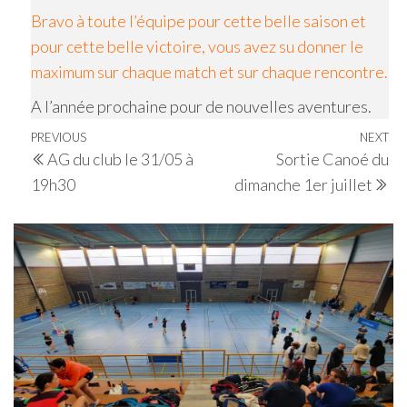
Bravo à toute l’équipe pour cette belle saison et
pour cette belle victoire, vous avez su donner le
maximum sur chaque match et sur chaque rencontre.
A l’année prochaine pour de nouvelles aventures.
Navigation
Previous
PREVIOUS
NEXT
Ne
AG du club le 31/05 à
Sortie Canoé du
de
Post
Po
19h30
dimanche 1er juillet
l’article