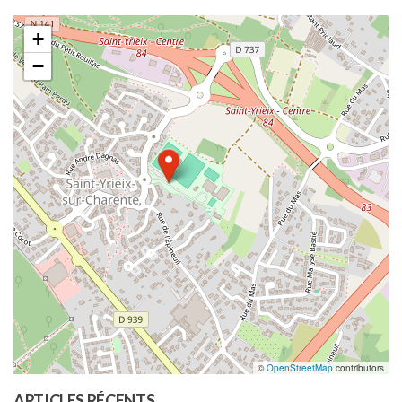
+
−
©
OpenStreetMap
contributors
ARTICLES RÉCENTS