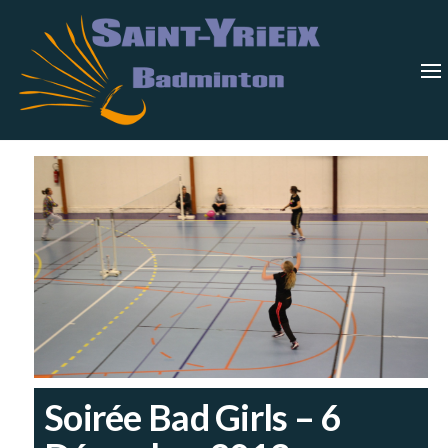
Skip
Saint-
Saint Yrieix
Badminton
to
Yrieix
–
Charente
the
Badmin
content
Soirée Bad Girls – 6