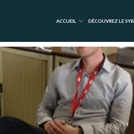
aint-
nt Yrieix
dminton
rieix
arente
adminton
ACCUEIL
DÉCOUVREZ LE SYB