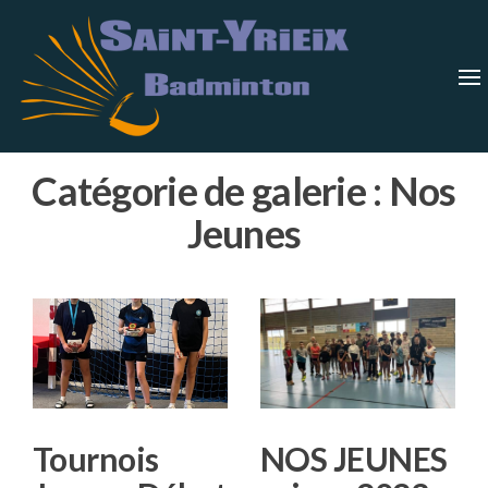
Skip
Saint-
Saint Yrieix
Badminton
to
Yrieix
–
Charente
the
Badmin
content
Catégorie de galerie :
Nos
Jeunes
Tournois
NOS JEUNES