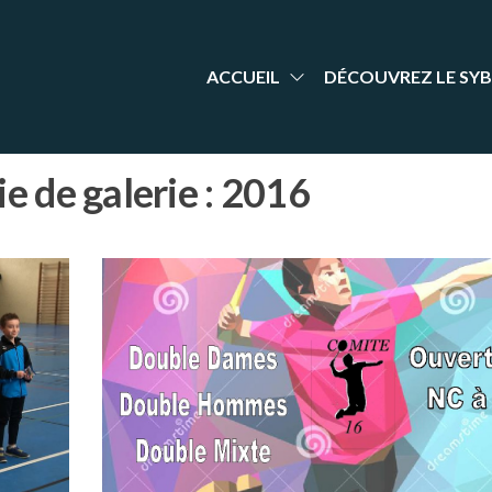
aint-
nt Yrieix
dminton
rieix
arente
adminton
ACCUEIL
DÉCOUVREZ LE SYB
e de galerie :
2016