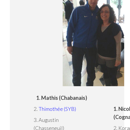
1. Mathis (Chabanais)
2.
Thimothée (SYB)
1. Nico
(Cogna
3. Augustin
(Chasseneuil)
2. Kora