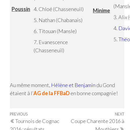
(Mansl
Poussin
4. Chloé (Chasseneuil)
Minime
3. Alix
5. Nathan (Chabanais)
4.
Davi
6. Titouan (Mansle)
5.
Théo
7. Evanescence
(Chasseneuil)
Au même moment,
Hélène et Benjamin
du Gond
étaient à l’
AG de la FFBaD
en bonne compagnie!
Navigation
Previous
PREVIOUS
NEXT
Ne
Tournois de Cognac
Coupe Charente 2016 à
de
Post
Po
2016 : résultats
Mouthiers