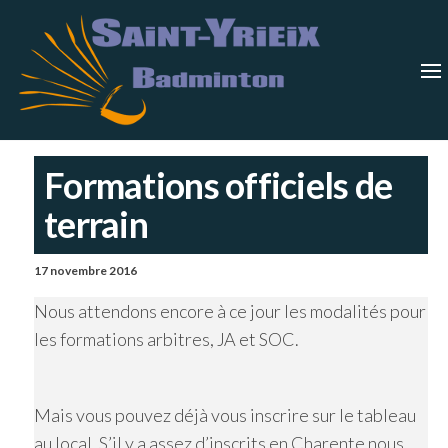
Skip
Saint-
Saint Yrieix
Badminton
to
Yrieix
–
Charente
the
Badmin
content
Formations officiels de
terrain
17 novembre 2016
Nous attendons encore à ce jour les modalités pour
les formations arbitres, JA et SOC.
Mais vous pouvez déjà vous inscrire sur le tableau
au local. S’il y a assez d’inscrits en Charente nous