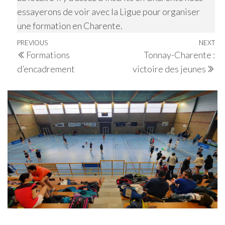
essayerons de voir avec la Ligue pour organiser
une formation en Charente.
Navigation
Previous
PREVIOUS
NEXT
Ne
Formations
Tonnay-Charente :
de
Post
Po
d’encadrement
victoire des jeunes
l’article