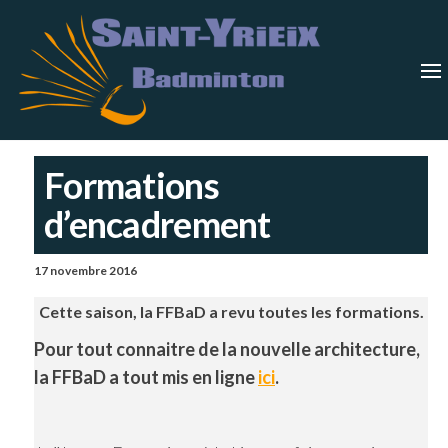
Skip
Saint-
Saint Yrieix
Badminton
to
Yrieix
–
Charente
the
Badmin
content
Formations
d’encadrement
17 novembre 2016
Cette saison, la FFBaD a revu toutes les formations.
Pour tout connaitre de la nouvelle architecture,
la FFBaD a tout mis en ligne
ici
.