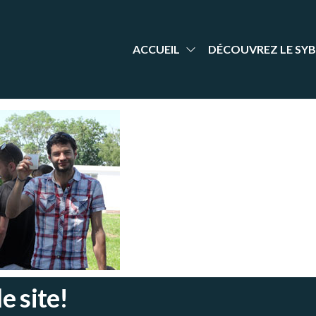
aint-
nt Yrieix
dminton
rieix
arente
adminton
ACCUEIL
DÉCOUVREZ LE SYB
le site!