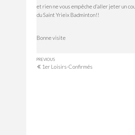
et rien ne vous empêche d’aller jeter un co
du Saint Yrieix Badminton!!
Bonne visite
Navigation
Previous
PREVIOUS
1er Loisirs-Confirmés
de
Post
l’article