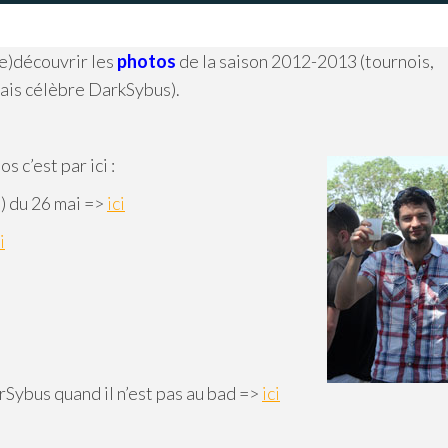
re)découvrir les
photos
de la saison 2012-2013 (tournois,
mais célèbre DarkSybus).
 c’est par ici :
) du 26 mai =>
ici
i
ybus quand il n’est pas au bad =>
ici