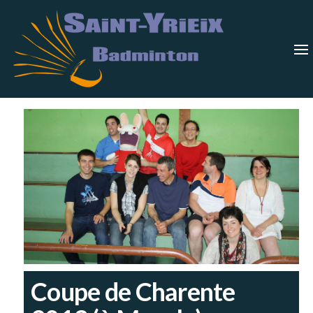
Skip
Saint-
Saint Yrieix
Badminton
to
Yrieix
–
Charente
the
Badmin
content
Coupe de Charente