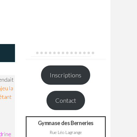
Inscriptions
endait
jeu la
étant
Contact
Gymnase des Berneries
Rue Léo Lagrange
drine