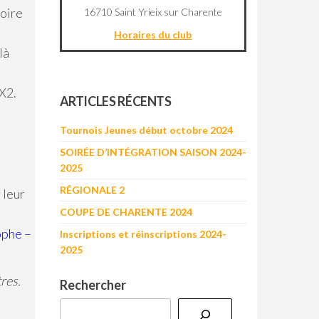
toire
16710 Saint Yrieix sur Charente
Horaires du club
là
©
OpenStreetMap
contributors
X2.
+
ARTICLES RÉCENTS
−
Tournois Jeunes début octobre 2024
SOIRÉE D’INTÉGRATION SAISON 2024-
2025
RÉGIONALE 2
 leur
COUPE DE CHARENTE 2024
ophe –
Inscriptions et réinscriptions 2024-
2025
res.
Rechercher