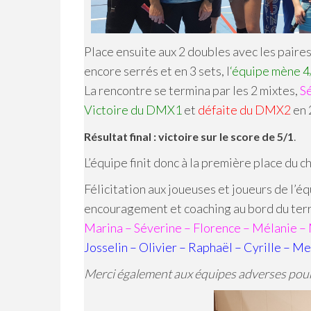
Place ensuite aux 2 doubles avec les paire
encore serrés et en 3 sets, l
‘équipe mène 4/
La rencontre se termina par les 2 mixtes,
S
Victoire du DMX1
et
défaite du DMX2
en 
.
Résultat final : victoire sur le score de 5/1
L’équipe finit donc à la première place du
Félicitation aux joueuses et joueurs de l’éq
encouragement et coaching au bord du terr
Marina – Séverine – Florence – Mélanie –
Josselin – Olivier – Raphaël – Cyrille – M
Merci également aux équipes adverses pour