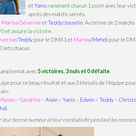
et
Yanis
ramènent chacun 1 point
avec leur vic
après des matchs serrés.
s
Marina/Séverine
et
Teddy/Josselin
. Au terme de 2 matchs 
0 et assure la victoire
.
éverine
/
Teddy
pour le DMX1 et
Marina
/
Mehdi
pour le DM
2 sets chacun.
 championnat avec
5 victoires, 3 nuls et 0 défaite
.
uipe pour ce beau résultat et aux 2 blessés de l’équipe pour
ain :
 Manon – Sandrine
–
Alain – Yanis – Edwin – Teddy – Christ
ehdi
 leur bonne humeur et leur combativité pendant les rencont