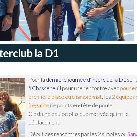
terclub la D1
Pour la
dernière journée d’interclub la D1
se r
à Chasseneuil
pour une rencontre avec
pour en
première place du championnat
, les
2 équipes 
à égalité
de points en-tête de poule.
C’est une équipe plus que motivée qui fit le
déplacement.
Début des rencontres par les 2 simples où
San