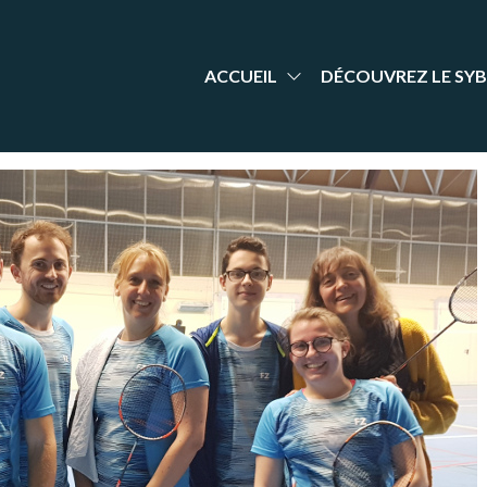
aint-
nt Yrieix
dminton
rieix
arente
adminton
ACCUEIL
DÉCOUVREZ LE SYB