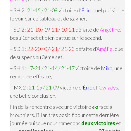
– SH 2 :
21-15 / 21-08
victoire d’
Éric
, quel plaisir de
le voir sur ce tableau et de gagner,
– SD 2 :
21-10 / 19-21 / 10-21
défaite de
Angéline
,
beau 1er set et bien battue sur le second,
– SD 1 :
22-20 / 07-21 / 21-23
défaite d’
Amélie
, que
de suspens au 3ème set,
– SH 1 :
17-21 / 21-14 / 21-17
victoire de
Mika
, une
remontée efficace,
– MX 2 :
21-15 / 21-09
victoire d’
Éric
et
Gwladys
,
une belle conclusion.
Fin de la rencontre avec une victoire
face à
6-2
Mouthiers. Bilan très positif pour cette dernière
journée puisque nous ramenons
deux victoires
et