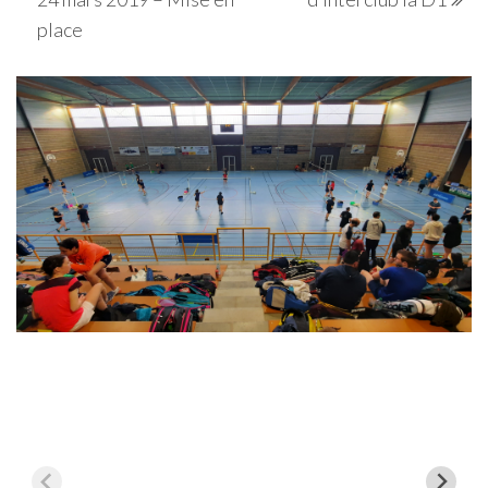
l’article
place