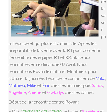
de
la
sai
so
n
po
ur l’équipe et qui plus est à domicile. Après les
préparatifs de la veille avec la R1 pour accueillir
l’ensemble des équipes R1 et R3, place aux
rencontres en ce dimanche 07 Avril. Nous
rencontrons Royan le matin et Mouthiers pour
clôturer la journée. L’équipe se composera de
Mika
,
Mathieu
,
Mike
et
Éric
chez les hommes puis
Sandy
,
Angéline
,
Amélie
et
Gwladys
chez les dames.
Début de la rencontre contre
Royan
:
– DD :
21-13 / 14-21 / 21-16
victoire d’
Angéline
et