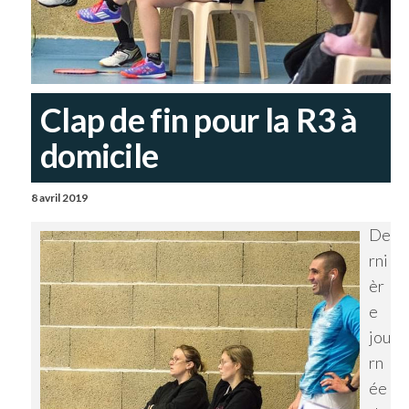
Clap de fin pour la R3 à
domicile
8 avril 2019
De
rni
èr
e
jou
rn
ée