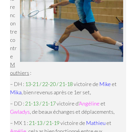
re
nc
on
tre
co
ntr
e
M
outhiers
:
– DH :
13-21 / 22-20 / 21-18
victoire de
Mike
et
Mika
, bien revenus après ce 1er set,
– DD :
21-13 / 21-17
victoire d’
Angéline
et
Gwladys
, de beaux échanges et déplacements,
– MX 1 :
21-13 / 21-19
victoire de
Mathieu
et
Amélie
, cela as bien fonctionné entre eux,