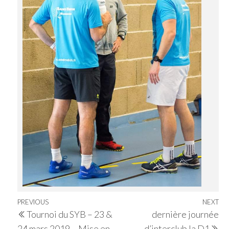
Navigation
Previous
PREVIOUS
NEXT
Ne
Tournoi du SYB – 23 &
dernière journée
de
Post
Po
24 mars 2019 – Mise en
d’interclub la D1