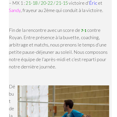
– MX 1 :
21-18 / 20-22 / 21-15
victoire d’
Éric
et
Sandy
, frayeur au 2ème qui conduit à la victoire.
Fin de la rencontre avec un score de
contre
7-1
Royan. Entre présence à la buvette, coaching,
arbitrage et matchs, nous prenons le temps d’une
petite pause-déjeuner au soleil. Nous composons
notre équipe de l’après-midi et c’est reparti pour
notre dernière journée.
Dé
bu
t
de
la