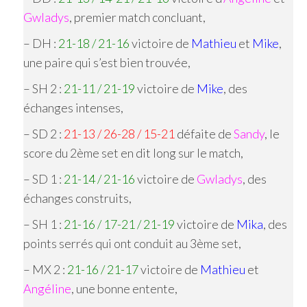
Gwladys
, premier match concluant,
– DH :
21-18 / 21-16
victoire de
Mathieu
et
Mike
,
une paire qui s’est bien trouvée,
– SH 2 :
21-11 / 21-19
victoire de
Mike
, des
échanges intenses,
– SD 2 :
21-13 / 26-28 / 15-21
défaite de
Sandy
, le
score du 2ème set en dit long sur le match,
– SD 1 :
21-14 / 21-16
victoire de
Gwladys
, des
échanges construits,
– SH 1 :
21-16 / 17-21 / 21-19
victoire de
Mika
, des
points serrés qui ont conduit au 3ème set,
– MX 2 :
21-16 / 21-17
victoire de
Mathieu
et
Angéline
, une bonne entente,