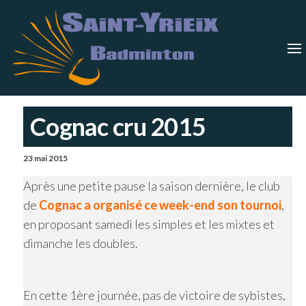
Skip
Saint-
Saint Yrieix
Badminton
to
Yrieix
–
Charente
the
Badmin
content
Cognac cru 2015
23 mai 2015
Après une petite pause la saison dernière, le club
de
Cognac
a organisé ce week-end son tournoi
,
en proposant samedi les simples et les mixtes et
dimanche les doubles.
En cette 1ère journée, pas de victoire de sybistes,