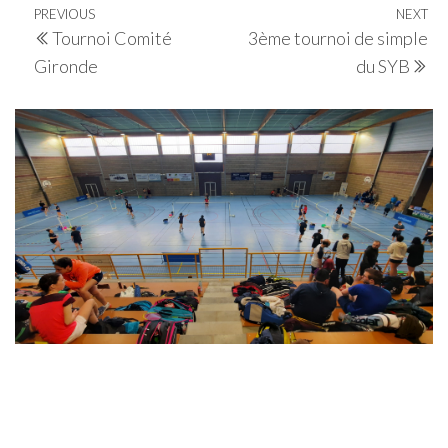
Navigation
Previous
PREVIOUS
NEXT
Ne
Tournoi Comité
3ème tournoi de simple
de
Post
Po
Gironde
du SYB
l’article