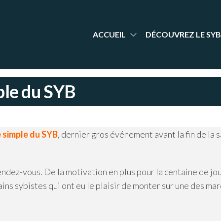
aint-
nt Yrieix
dminton
rieix
arente
adminton
ACCUEIL
DÉCOUVREZ LE SYB
ple du SYB
 simple du SYB
, dernier gros événement avant la fin de la s
rendez-vous. De la motivation en plus pour la centaine de j
tains sybistes qui ont eu le plaisir de monter sur une des ma