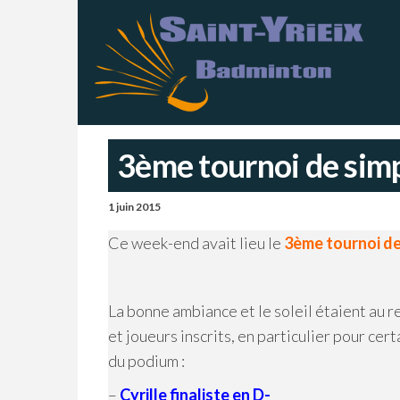
Skip
S
Sai
Ba
to
Y
–
Ch
the
B
content
3ème tournoi de sim
1 juin 2015
Ce week-end avait lieu le
3ème tournoi de
La bonne ambiance et le soleil étaient au 
et joueurs inscrits, en particulier pour cer
du podium :
–
Cyrille finaliste en D-