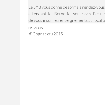
Le SYB vous donne désormais rendez-vous la
attendant, les Berneries sont ravis d’accuei
de vous inscrire, renseignements au local 
Navigation
Previous
PREVIOUS
Cognac cru 2015
de
Post
l’article