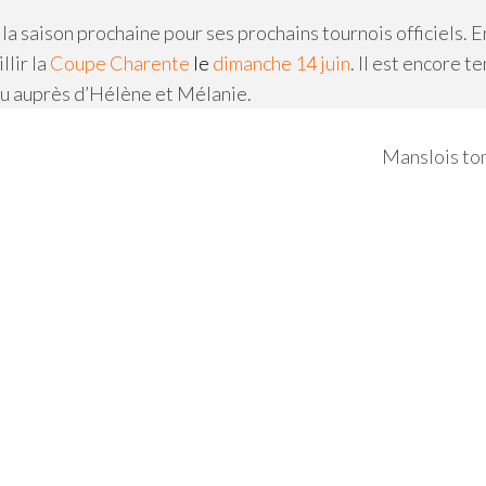
 saison prochaine pour ses prochains tournois officiels. E
llir la
Coupe Charente
l
e
dimanche 14 juin
. Il est encore t
ou auprès d’Hélène et Mélanie.
Manslois to