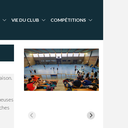
VIE DU CLUB
COMPÉTITIONS
aison.
oueuses
rches