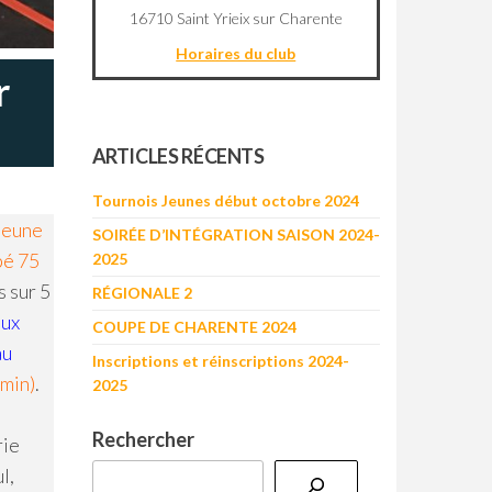
16710 Saint Yrieix sur Charente
Horaires du club
r
©
OpenStreetMap
contributors
+
ARTICLES RÉCENTS
−
Tournois Jeunes début octobre 2024
jeune
SOIRÉE D’INTÉGRATION SAISON 2024-
pé 75
2025
 sur 5
RÉGIONALE 2
ux
COUPE DE CHARENTE 2024
au
Inscriptions et réinscriptions 2024-
amin)
.
2025
Rechercher
rie
l,