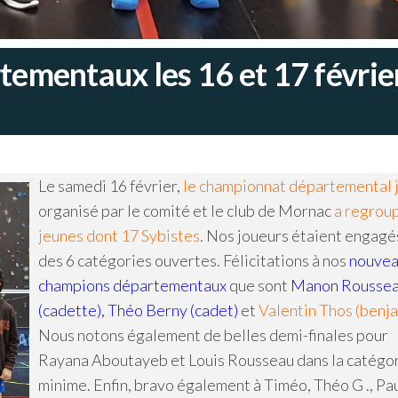
ementaux les 16 et 17 févrie
Le samedi 16 février,
le championnat départemental 
organisé par le comité et le club de Mornac
a regrou
jeunes dont 17 Sybistes
. Nos joueurs étaient engagés
des 6 catégories ouvertes. Félicitations à nos
nouvea
champions départementaux
que sont
Manon Rousse
(cadette), Théo Berny (cadet)
et
Valentin Thos (benj
Nous notons également de belles demi-finales pour
Rayana Aboutayeb et Louis Rousseau dans la catégo
minime. Enfin, bravo également à Timéo, Théo G ., Pau