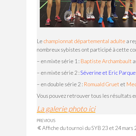
Le
championnat départemental adulte
a re
nombreux sybistes ont participé à cette co
– en mixte série 1 :
Baptiste Archambault
a
– en mixte série 2 :
Séverine et Eric Parque
– en double série 2 :
Romuald Gruet
et
Med
Vous pouvez retrouver tous les résultats en
La galerie photo ici
Navigation
Previous
PREVIOUS
Affiche du tournoi du SYB 23 et 24 mars
de
Post