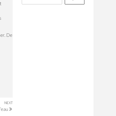
t
s
ier. De
NEXT
Next
l’eau
Post