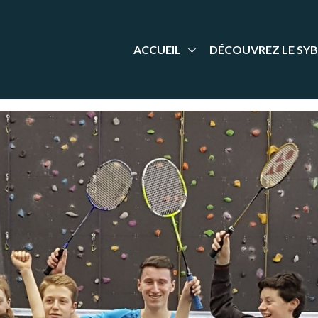
aint-
nt Yrieix
dminton
rieix
arente
adminton
ACCUEIL
DÉCOUVREZ LE SYB