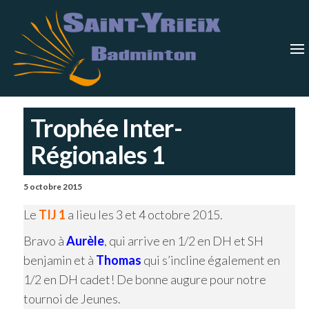
Skip
Saint-
Saint Yrieix
Badminton
to
Yrieix
–
Charente
the
Badmin
content
Trophée Inter-
Régionales 1
5 octobre 2015
Le
TIJ 1
a lieu les 3 et 4 octobre 2015.
Bravo à
Aurèle
, qui arrive en 1/2 en DH et SH
benjamin et à
Thomas
qui s’incline également en
1/2 en DH cadet! De bonne augure pour notre
tournoi de Jeunes.