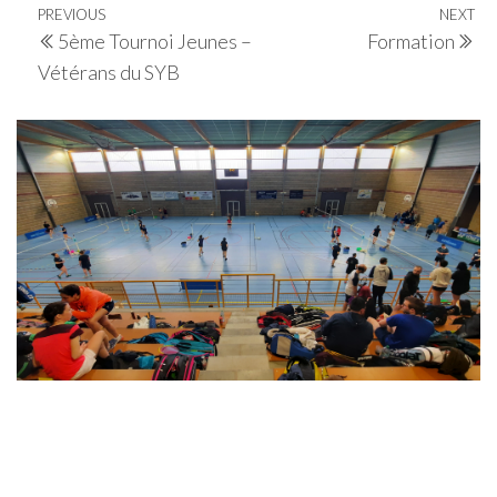
Navigation
Previous
PREVIOUS
NEXT
Ne
5ème Tournoi Jeunes –
Formation
de
Post
Po
Vétérans du SYB
l’article