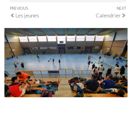
Navigation
Previous
PREVIOUS
NEXT
Ne
Les jeunes
Calendrier
de
Post
Po
l’article