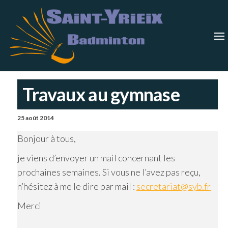
Skip
Saint-
Saint Yrieix
Badminton
to
Yrieix
–
Charente
the
Badmin
content
Travaux au gymnase
25 août 2014
Bonjour à tous,
je viens d’envoyer un mail concernant les
prochaines semaines. Si vous ne l’avez pas reçu,
n’hésitez à me le dire par mail :
secretariat@syb.fr
Merci