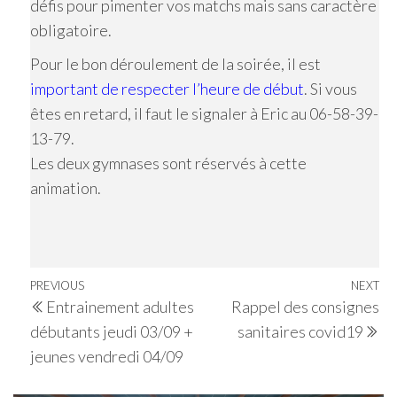
défis pour pimenter vos matchs mais sans caractère
obligatoire.
Pour le bon déroulement de la soirée, il est
important de respecter l’heure de début
. Si vous
êtes en retard, il faut le signaler à Eric au 06-58-39-
13-79.
Les deux gymnases sont réservés à cette
animation.
Navigation
Previous
PREVIOUS
NEXT
Ne
Entrainement adultes
Rappel des consignes
de
Post
Po
débutants jeudi 03/09 +
sanitaires covid19
l’article
jeunes vendredi 04/09