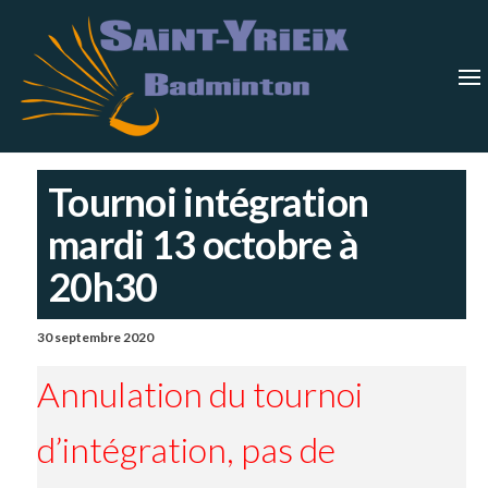
Skip
Saint-
Saint Yrieix
Badminton
to
Yrieix
–
Charente
the
Badmin
content
Tournoi intégration
mardi 13 octobre à
20h30
30 septembre 2020
Annulation du tournoi
d’intégration, pas de