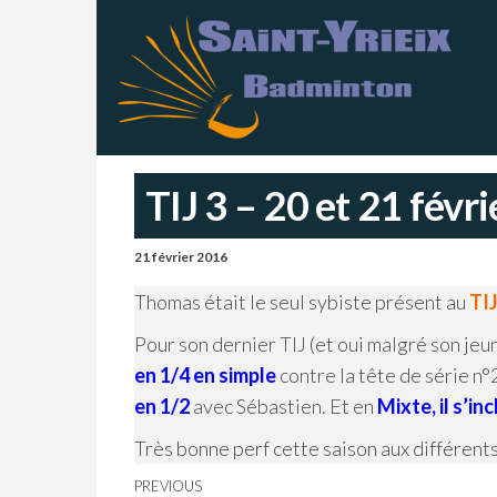
Skip
S
Sai
Ba
to
Y
–
Ch
the
B
content
TIJ 3 – 20 et 21 févr
21 février 2016
Thomas était le seul sybiste présent au
TIJ
Pour son dernier TIJ (et oui malgré son jeun
en 1/4 en simple
contre la tête de série n°
en 1/2
avec Sébastien. Et en
Mixte, il s’in
Très bonne perf cette saison aux différent
Navigation
Previous
PREVIOUS