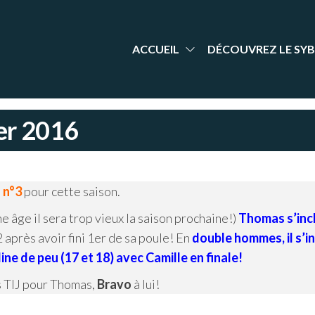
aint-
nt Yrieix
dminton
rieix
arente
adminton
ACCUEIL
DÉCOUVREZ LE SYB
ier 2016
 n°3
pour cette saison.
e âge il sera trop vieux la saison prochaine!)
Thomas s’inc
2 après avoir fini 1er de sa poule! En
double hommes, il s’in
cline de peu (17 et 18) avec Camille en finale!
s TIJ pour Thomas,
Bravo
à lui!