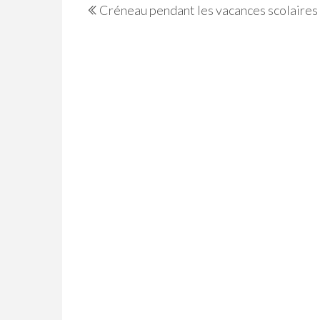
Créneau pendant les vacances scolaires
de
Post
l’article