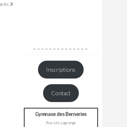
arès
Post
Inscriptions
Contact
Gymnase des Berneries
Rue Léo Lagrange