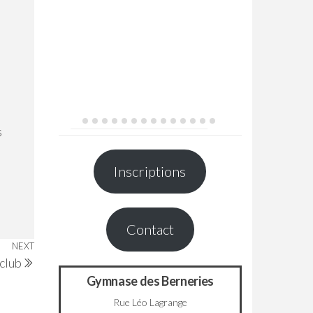
s
Inscriptions
Contact
NEXT
Next
club
Post
Gymnase des Berneries
Rue Léo Lagrange