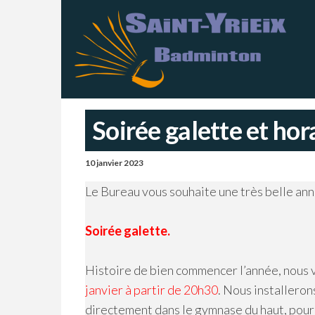
Skip
S
Sai
Ba
to
Y
–
Ch
the
B
content
Soirée galette et hora
10 janvier 2023
Le Bureau vous souhaite une très belle ann
Soirée galette.
Histoire de bien commencer l’année, nous 
janvier à partir de 20h30
. Nous installeron
directement dans le gymnase du haut, pour 