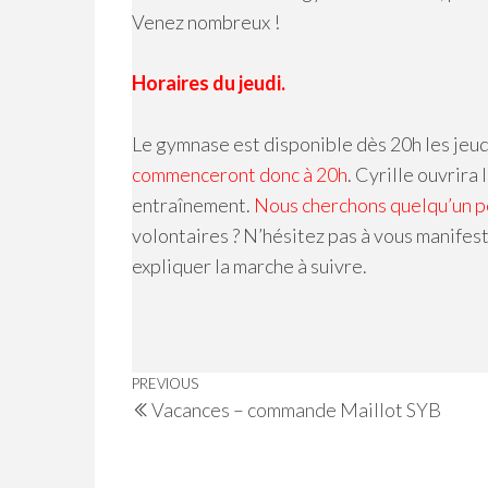
Venez nombreux !
Horaires du jeudi.
Le gymnase est disponible dès 20h les jeud
commenceront donc à 20h
. Cyrille ouvrira
entraînement.
Nous cherchons quelqu’un po
volontaires ? N’hésitez pas à vous manifest
expliquer la marche à suivre.
Navigation
Previous
PREVIOUS
Vacances – commande Maillot SYB
de
Post
l’article