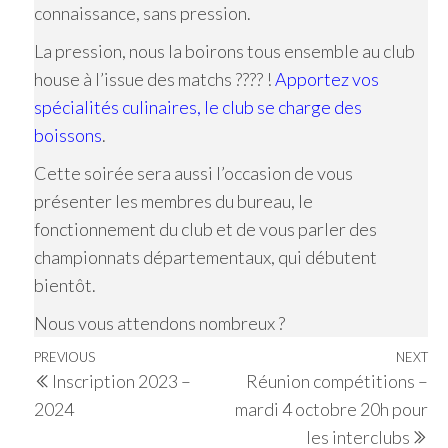
connaissance, sans pression.
La pression, nous la boirons tous ensemble au club
house à l’issue des matchs ???? !
Apportez vos
spécialités culinaires, le club se charge des
boissons
.
Cette soirée sera aussi l’occasion de vous
présenter les membres du bureau, le
fonctionnement du club et de vous parler des
championnats départementaux, qui débutent
bientôt.
Nous vous attendons nombreux ?
Navigation
Previous
PREVIOUS
NEXT
Ne
Inscription 2023 –
Réunion compétitions –
de
Post
Po
2024
mardi 4 octobre 20h pour
l’article
les interclubs