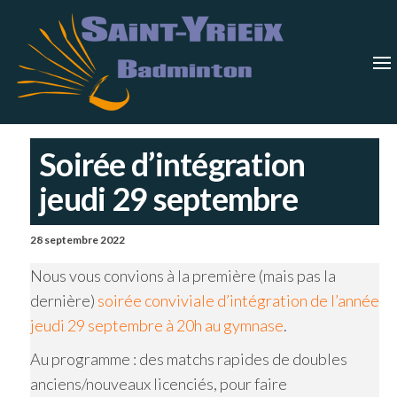
Skip
Saint-
Saint Yrieix
Badminton
to
Yrieix
–
Charente
the
Badmin
content
Soirée d’intégration
jeudi 29 septembre
28 septembre 2022
Nous vous convions à la première (mais pas la
dernière)
soirée conviviale d’intégration de l’année
jeudi 29 septembre à 20h au gymnase
.
Au programme : des matchs rapides de doubles
anciens/nouveaux licenciés, pour faire