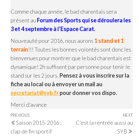
Comme chaque année, le bad charentais sera
présent au
Forum des Sports qui se déroulera les
3 et 4 septembre à l’Espace Carat.
Nouveauté pour 2016, nous aurons
1 stand et 1
terrain
!!! Toutes les bonnes volontés sont donc les
bienvenues pour montrer que le bad charentais est
dynamique! 2h suffisent par personne pour tenir le
stand sur les 2 jours.
Pensez à vous inscrire sur la
fiche au local ou à envoyer un mail au
secretariat@syb.fr
pour donner vos dispo.
Merci d’avance
Navigation
Previous
PREVIOUS
NEXT
Ne
Saison 2015-2016 :
C’est la rentrée aussi au
de
Post
Po
clap de fin sportif
SYB
l’article