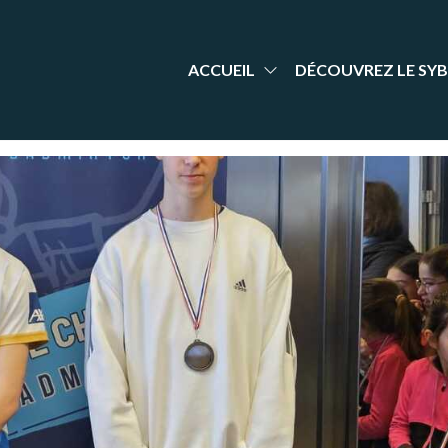
aint-
nt Yrieix
dminton
rieix
arente
adminton
ACCUEIL
DÉCOUVREZ LE SYB