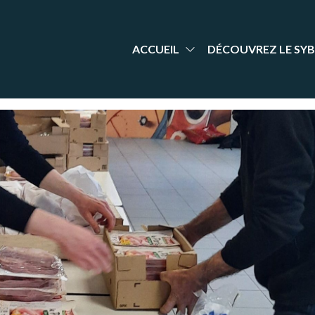
aint-
nt Yrieix
dminton
rieix
arente
adminton
ACCUEIL
DÉCOUVREZ LE SYB