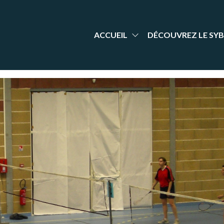
aint-
nt Yrieix
dminton
rieix
arente
adminton
ACCUEIL
DÉCOUVREZ LE SYB