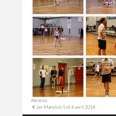
Navigation
Previous
PREVIOUS
1er Manslois 5 et 6 avril 2014
de
Post