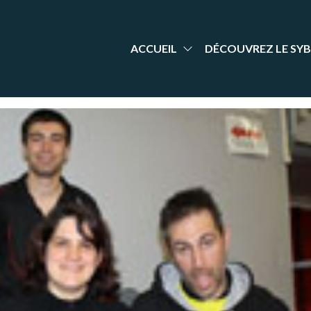
aint-
nt Yrieix
dminton
rieix
arente
adminton
ACCUEIL
DÉCOUVREZ LE SYB