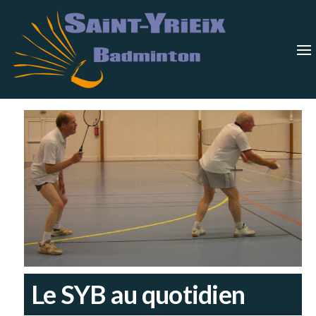
Skip
Saint-
Saint Yrieix
Badminton
to
Yrieix
–
Charente
the
Badmin
content
Le SYB au quotidien