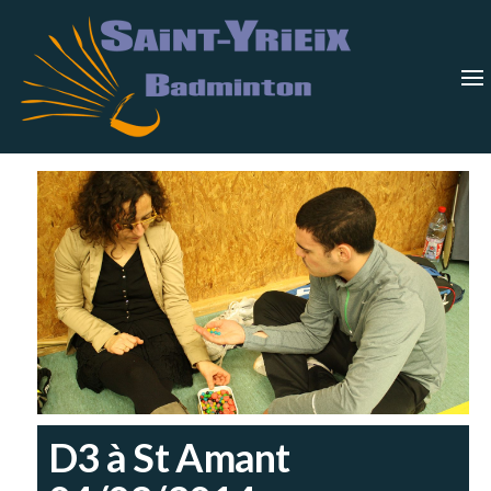
Skip
Saint-
Saint Yrieix
Badminton
to
Yrieix
–
Charente
the
Badmin
content
D3 à St Amant