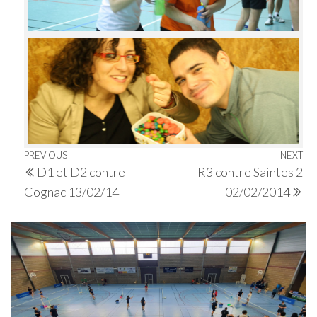
Navigation
Previous
PREVIOUS
NEXT
Ne
D1 et D2 contre
R3 contre Saintes 2
de
Post
Po
Cognac 13/02/14
02/02/2014
l’article