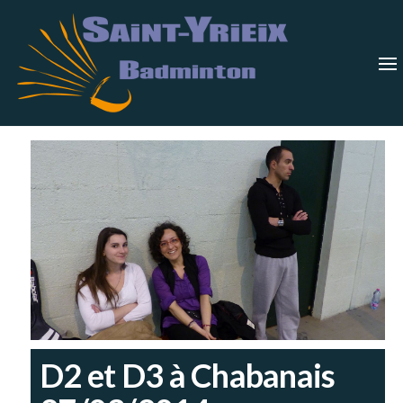
Skip
Saint-
Saint Yrieix
Badminton
to
Yrieix
–
Charente
the
Badmin
content
D2 et D3 à Chabanais