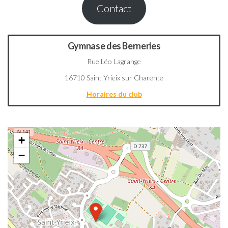
Contact
Gymnase des Berneries
Rue Léo Lagrange
16710 Saint Yrieix sur Charente
Horaires du club
+
−