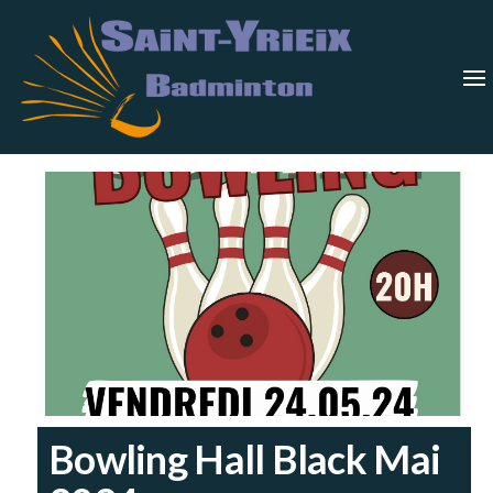
Skip
Saint-
Saint Yrieix
Badminton
to
Yrieix
–
Charente
the
Badmin
content
Bowling Hall Black Mai