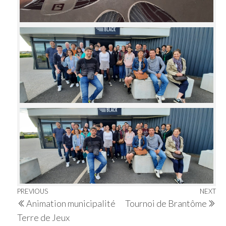
Navigation
Previous
PREVIOUS
NEXT
Ne
Animation municipalité
Tournoi de Brantôme
de
Post
Po
Terre de Jeux