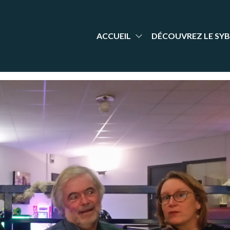
aint-
nt Yrieix
dminton
rieix
arente
adminton
ACCUEIL
DÉCOUVREZ LE SYB