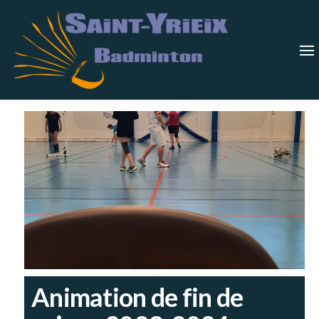
Skip
Saint-
Saint Yrieix
Badminton
to
Yrieix
–
Charente
the
Badmin
content
Animation de fin de