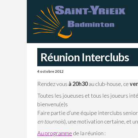
Skip
S
Sai
Ba
to
Y
–
Ch
the
B
content
Réunion Interclubs
4 octobre 2012
Rendez vous
à 20h30
au club-house, ce
ven
Toutes les joueuses et tous les joueurs int
bienvenu(e)s
Faire partie d’une équipe interclubs senio
en tournois
), une motivation certaine, et u
Au programme
de la réunion :