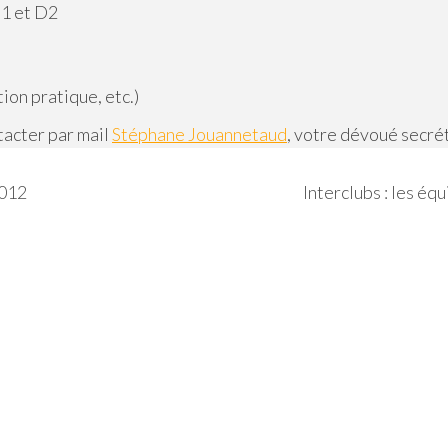
D1 et D2
ion pratique, etc.)
ntacter par mail
Stéphane Jouannetaud
, votre dévoué secrét
2012
Interclubs : les éq