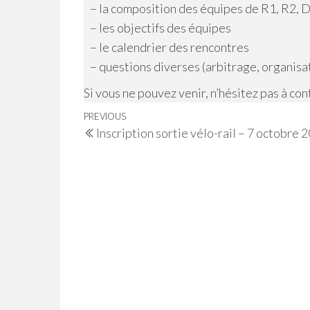
– la composition des équipes de R1, R2, 
– les objectifs des équipes
– le calendrier des rencontres
– questions diverses (arbitrage, organisat
Si vous ne pouvez venir, n’hésitez pas à co
Navigation
Previous
PREVIOUS
Inscription sortie vélo-rail – 7 octobre 
de
Post
l’article