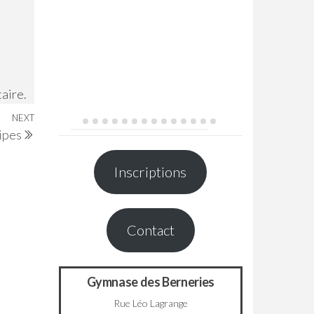
aire.
NEXT
Next
uipes
Post
Inscriptions
Contact
Gymnase des Berneries
Rue Léo Lagrange