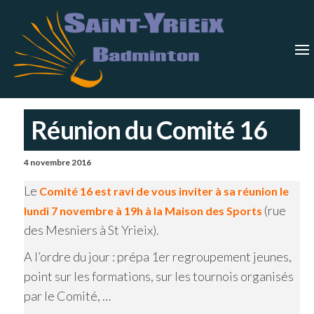
Skip
Saint-
Saint Yrieix
Badminton
to
Yrieix
–
Charente
the
Badmin
content
Réunion du Comité 16
4 novembre 2016
Le
Comité 16 est ravi de vous inviter à sa réunion le
(rue
lundi 7 novembre à 19h à la Maison des Sports
des Mesniers à St Yrieix).
A l’ordre du jour : prépa 1er regroupement jeunes,
point sur les formations, sur les tournois organisés
par le Comité, …