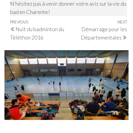
N’hésitez pas à venir donner votre avis sur la vie du
bad en Charente!
Navigation
Previous
PREVIOUS
NEXT
Ne
Nuit du badminton du
Démarrage pour les
de
Post
Po
Téléthon 2016
Départementales
l’article