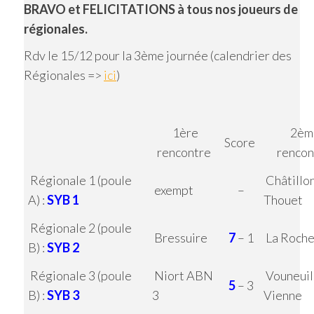
BRAVO et FELICITATIONS à tous nos joueurs de
régionales.
Rdv le 15/12 pour la 3ème journée (calendrier des
Régionales =>
ici
)
1ère
2èm
Score
rencontre
rencon
Régionale 1 (poule
Châtillon
exempt
–
A) :
SYB 1
Thouet
Régionale 2 (poule
Bressuire
7
– 1
La Roche
B) :
SYB 2
Régionale 3 (poule
Niort ABN
Vouneuil
5
– 3
B) :
SYB 3
3
Vienne