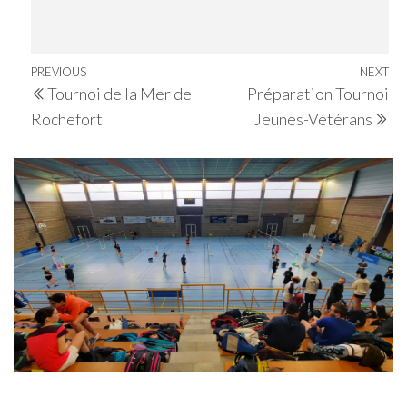
Navigation
Previous
PREVIOUS
NEXT
Ne
Tournoi de la Mer de
Préparation Tournoi
de
Post
Po
Rochefort
Jeunes-Vétérans
l’article