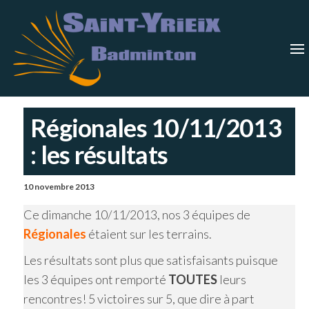
Skip
Saint-
Saint Yrieix
Badminton
to
Yrieix
–
Charente
the
Badmin
content
Régionales 10/11/2013
: les résultats
10 novembre 2013
Ce dimanche 10/11/2013, nos 3 équipes de
Régionales
étaient sur les terrains.
Les résultats sont plus que satisfaisants puisque
les 3 équipes ont remporté
TOUTES
leurs
rencontres! 5 victoires sur 5, que dire à part