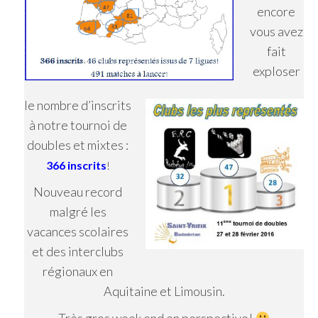
encore
vous avez
fait
exploser
le nombre d’inscrits
à notre tournoi de
doubles et mixtes :
366 inscrits
!
Nouveau record
malgré les
vacances scolaires
et des interclubs
régionaux en
Aquitaine et Limousin.