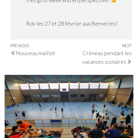
Très gros week end en perspective!
Rdv les 27 et 28 février aux Berneries!
Navigation
Previous
PREVIOUS
NEXT
Ne
Nouveau maillot
Créneau pendant les
de
Post
Po
vacances scolaires
l’article