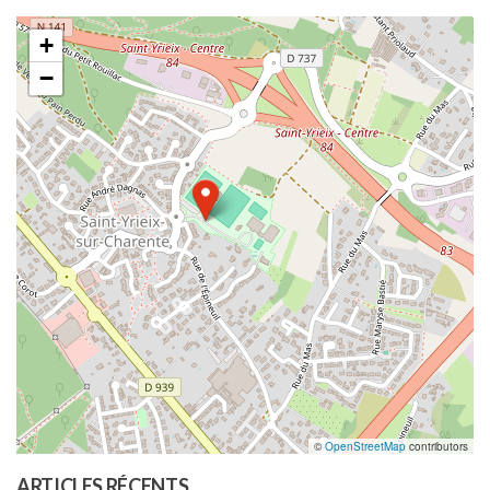
+
−
©
OpenStreetMap
contributors
ARTICLES RÉCENTS