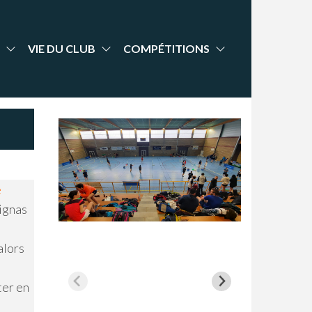
VIE DU CLUB
COMPÉTITIONS
e
tignas
alors
ter en