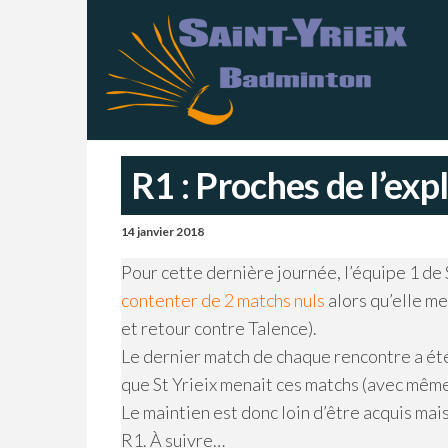
Skip
S
Sai
Ba
to
Y
–
Ch
the
B
content
R1 : Proches de l’expl
14 janvier 2018
Pour cette dernière journée, l’équipe 1 de S
contenter de 2 matchs nuls
alors qu’elle me
et retour contre Talence).
Le dernier match de chaque rencontre a été
que St Yrieix menait ces matchs (avec mêm
Le maintien est donc loin d’être acquis mai
R1. À suivre…