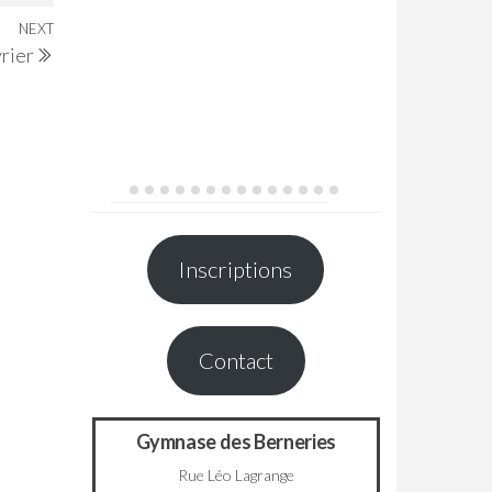
NEXT
Next
rier
Post
Inscriptions
Contact
Gymnase des Berneries
Rue Léo Lagrange