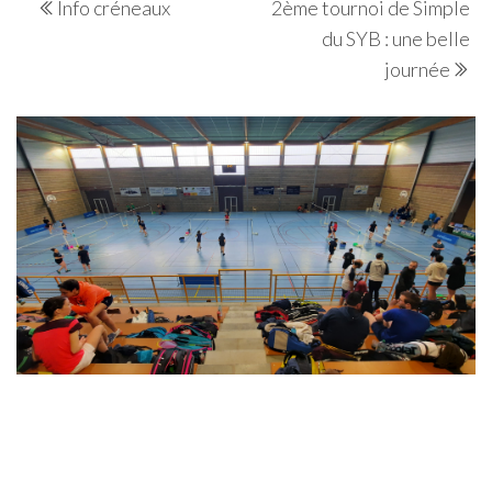
Info créneaux
2ème tournoi de Simple
de
Post
Po
du SYB : une belle
l’article
journée