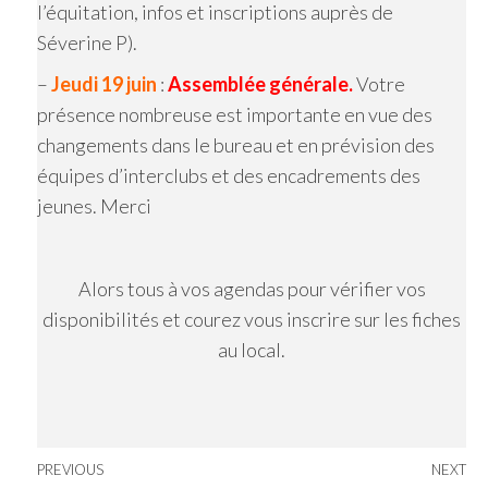
l’équitation, infos et inscriptions auprès de
Séverine P).
–
Jeudi 19 juin
:
Assemblée générale.
Votre
présence nombreuse est importante en vue des
changements dans le bureau et en prévision des
équipes d’interclubs et des encadrements des
jeunes. Merci
Alors tous à vos agendas pour vérifier vos
disponibilités et courez vous inscrire sur les fiches
au local.
Navigation
Previous
PREVIOUS
NEXT
Ne