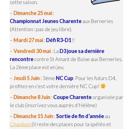
cette saison.
–
Dimanche 25 mai
:
Championnat Jeunes Charente
aux Berneries
(Attention : pas de jeu libre).
–
Mardi 27 mai
:
Défi R3-D1
!!
–
Vendredi 30 mai
: La
D3 joue sa dernière
rencontre
contre St Amant de Boixe aux Berneries.
La 2ème place est en jeu.
–
Jeudi 5 Juin
: 3ème
NC Cup
. Pour les futurs D4,
profitez en c’est votre dernière NC Cup!
–
Dimanche 8 Juin
:
Coupe Charente
organisée par
le club (inscrivez vous auprès d’Hélène)
–
Dimanche 15 Juin
:
Sortie de fin d’année
au
Chambon
(il reste des places pour la spéléo et