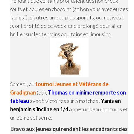
Pendant que certains profitaient des nombreux
œufs et poules en chocolat (ah bon vous avez eu des
lapins?), d’autres un peu plus sportifs, ou motivés !
;), ont profité de ce week-end prolongé pour aller
briller sur les terrains aquitains et limousins.
Samedi, au
tournoi Jeunes et Vétérans de
Gradignan
(33),
Thomas en minime remporte son
tableau
avec 5 victoires sur 5 matches!
Yanis en
benjamin s’incline en 1/4
a
près un beau parcours et
un 3ème set serré.
Bravo aux jeunes qui rendent les encadrants des