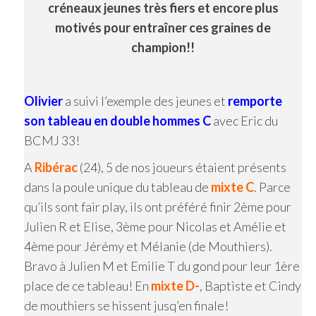
créneaux jeunes très fiers et encore plus
motivés pour entraîner ces graines de
champion
!!
Olivier
a suivi l’exemple des jeunes et
remporte
son tableau en double hommes C
avec Eric du
BCMJ 33!
A
Ribérac
(24), 5 de nos joueurs étaient présents
dans la poule unique du tableau de
mixte C
. Parce
qu’ils sont fair play, ils ont préféré finir 2ème pour
Julien R et Elise, 3ème pour Nicolas et Amélie et
4ème pour Jérémy et Mélanie (de Mouthiers).
Bravo à Julien M et Emilie T du gond pour leur 1ère
place de ce tableau! En
mixte D-
, Baptiste et Cindy
de mouthiers se hissent jusq’en finale!