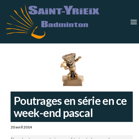
Skip
Saint-
Saint Yrieix
Badminton
to
Yrieix
–
Charente
the
Badmin
content
Poutrages en série en ce
week-end pascal
20 avril 2014