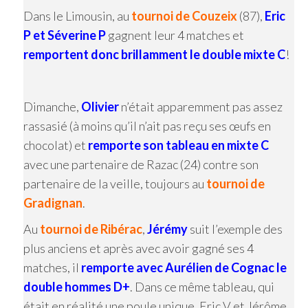
Dans le Limousin, au
tournoi de Couzeix
(87),
Eric
P et Séverine P
gagnent leur 4 matches et
remportent donc brillamment le double mixte C
!
Dimanche,
Olivier
n’était apparemment pas assez
rassasié (à moins qu’il n’ait pas reçu ses œufs en
chocolat) et
remporte son tableau en mixte C
avec une partenaire de Razac (24) contre son
partenaire de la veille, toujours au
tournoi de
Gradignan
.
Au
tournoi de Ribérac
,
Jérémy
suit l’exemple des
plus anciens et après avec avoir gagné ses 4
matches, il
remporte avec Aurélien de Cognac le
double hommes D+
. Dans ce même tableau, qui
était en réalité une poule unique, Eric V et Jérôme