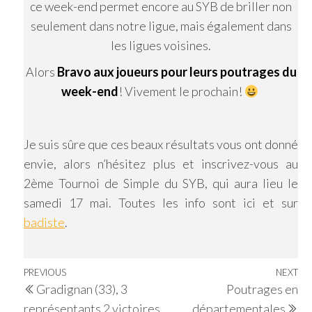
ce week-end permet encore au SYB de briller non
seulement dans notre ligue, mais également dans
les ligues voisines.
Alors
Bravo aux joueurs pour leurs poutrages du
week-end
! Vivement le prochain!
Je suis sûre que ces beaux résultats vous ont donné
envie, alors n’hésitez plus et inscrivez-vous au
2ème Tournoi de Simple du SYB, qui aura lieu le
samedi 17 mai. Toutes les info sont ici et sur
badiste
.
Navigation
Previous
PREVIOUS
NEXT
Ne
Gradignan (33), 3
Poutrages en
de
Post
Po
représentants 2 victoires
départementales