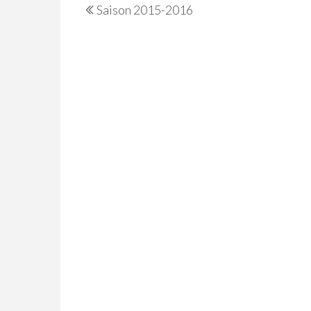
Saison 2015-2016
de
Post
l’article