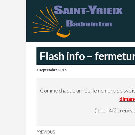
Skip
S
Sai
Ba
to
Y
–
Ch
the
B
content
Flash info – fermetu
1 septembre 2015
Comme chaque année, le nombre de sybis
dimanc
(jeudi 4/2 crénea
Navigation
Previous
PREVIOUS