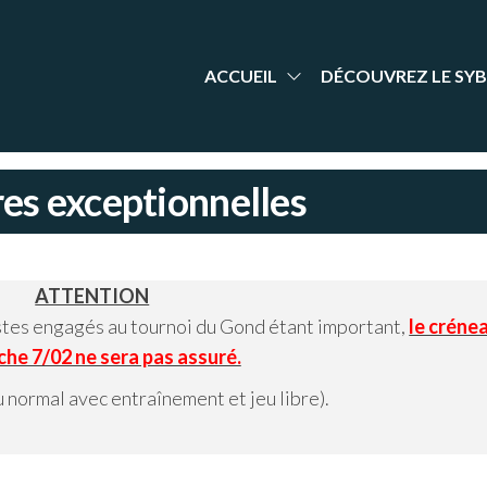
aint-
nt Yrieix
dminton
rieix
arente
adminton
ACCUEIL
DÉCOUVREZ LE SYB
res exceptionnelles
ATTENTION
tes engagés au tournoi du Gond étant important,
le créne
he 7/02 ne sera pas assuré.
u normal avec entraînement et jeu libre).