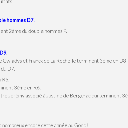
ultats
uble hommes D7.
minent 2ème du double hommes P.
 D9
.
e Gwladys et Franck de La Rochelle terminent 3ème en D8 
 du D7.
u R5.
minent 3ème en R6.
 notre Jérémy associé à Justine de Bergerac qui terminent 3
s nombreux encore cette année au Gond!